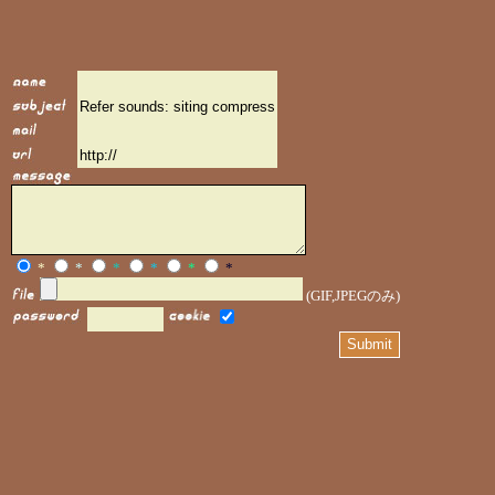
*
*
*
*
*
*
(GIF,JPEGのみ)