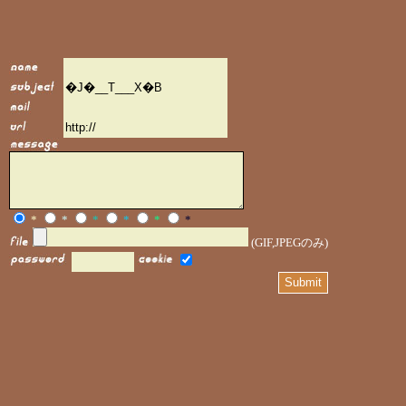
*
*
*
*
*
*
(GIF,JPEGのみ)