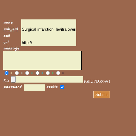
*
*
*
*
*
*
(GIF,JPEGのみ)